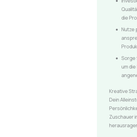
Invest
Qualitä
die Pro
Nutze 
anspre
Produk
Sorge f
um die
angene
Kreative Str
Dein Alleins
Persönlichk
Zuschauer im
herausragen