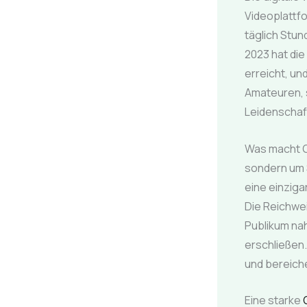
Videoplattfo
täglich Stu
2023 hat die
erreicht, un
Amateuren, s
Leidenschaft
Was macht G
sondern um 
eine einziga
Die Reichwe
Publikum nah
erschließen.
und bereich
Eine starke