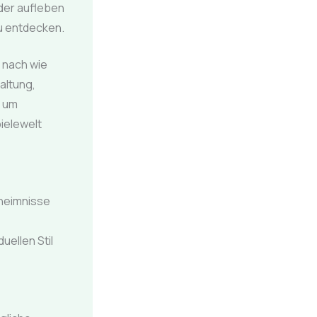
eder aufleben
zu entdecken.
 nach wie
altung,
, um
ielewelt
eheimnisse
uellen Stil