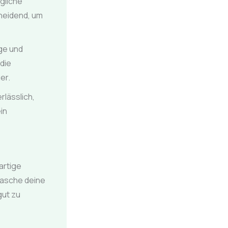
gliche
cheidend, um
ge und
die
er.
rlässlich,
in
artige
rasche deine
gut zu