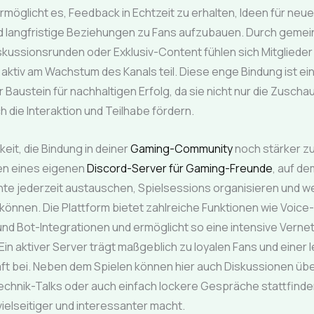
ermöglicht es, Feedback in Echtzeit zu erhalten, Ideen für neu
 langfristige Beziehungen zu Fans aufzubauen. Durch geme
skussionsrunden oder Exklusiv-Content fühlen sich Mitgliede
ktiv am Wachstum des Kanals teil. Diese enge Bindung ist ei
 Baustein für nachhaltigen Erfolg, da sie nicht nur die Zuscha
 die Interaktion und Teilhabe fördern.
keit, die Bindung in deiner
Gaming-Community
noch stärker zu 
en eines eigenen
Discord-Server für Gaming-Freunde
, auf de
te jederzeit austauschen, Spielsessions organisieren und we
 können. Die Plattform bietet zahlreiche Funktionen wie Voice
nd Bot-Integrationen und ermöglicht so eine intensive Verne
in aktiver Server trägt maßgeblich zu loyalen Fans und einer
t bei. Neben dem Spielen können hier auch Diskussionen üb
echnik-Talks oder auch einfach lockere Gespräche stattfinde
elseitiger und interessanter macht.