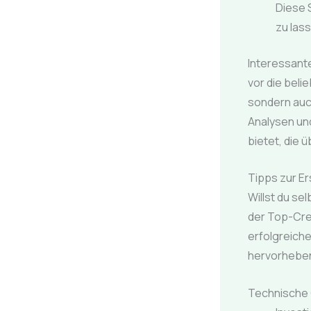
Diese 
zu las
Interessante
vor die beli
sondern auch
Analysen und
bietet, die
Tipps zur E
Willst du se
der Top-Crea
erfolgreiche
hervorheben
Technische