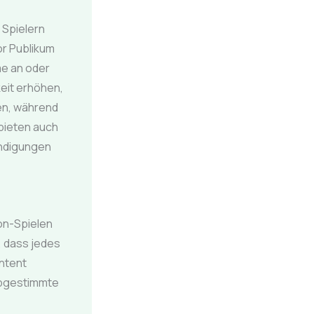
 Spielern
or Publikum
me an oder
eit erhöhen,
en, während
 bieten auch
ündigungen
on-Spielen
t, dass jedes
ontent
abgestimmte