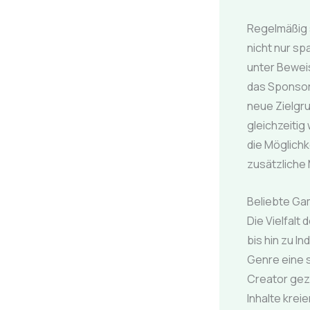
Regelmäßig 
nicht nur s
unter Beweis
das Sponsori
neue Zielgr
gleichzeitig
die Möglichk
zusätzliche
Beliebte Ga
Die Vielfal
bis hin zu I
Genre eine 
Creator gez
Inhalte krei