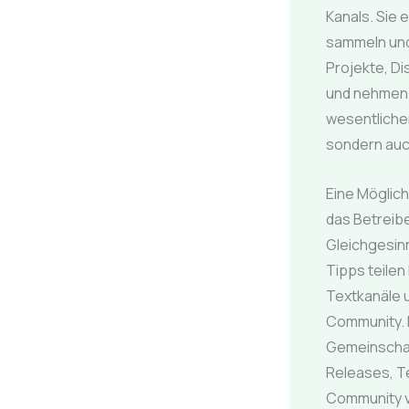
Kanals. Sie 
sammeln und
Projekte, Di
und nehmen a
wesentlicher
sondern auch
Eine Möglich
das Betreib
Gleichgesinn
Tipps teilen
Textkanäle u
Community. E
Gemeinschaf
Releases, T
Community vi