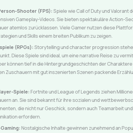
Person-Shooter (FPS):
Spiele wie Call of Duty und Valorant 
tensiven Gameplay-Videos. Sie bieten spektakuläre Action-Se
uer atemlos zurücklassen. Viele Gamer nutzen diese Plattfo
rategien und Skills einem breiten Publikum zu zeigen.
spiele (RPGs):
Storytelling und character progression stehe
unkt. Diese Spiele sind ideal, um eine narrative Reise zu vermit
er können tief in die Hintergrundgeschichten der Charaktere
ren Zuschauern mit gut inszenierten Szenen packende Erzäh
.
layer-Spiele:
Fortnite und League of Legends ziehen Million
uern an. Sie sind bekannt für ihre sozialen und wettbewerbso
enten, die nicht nur Geschick, sondern auch Teamarbeit und
ikation erfordern.
-Gaming:
Nostalgische Inhalte gewinnen zunehmend an Popul