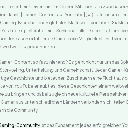
rm – es ist ein Universum für Gamer. Millionen von Zuschauer
nden damit, [Gamer-Content auf YouTube](#) zu konsumieren.
 Gaming-Branche einen globalen Marktwert von über 184 Millia
d YouTube spielt dabei eine Schlüsselrolle. Diese Plattform bie
ondern auch erfahrenen Gamern die Möglichkeit, ihr Talent u
 weltweit zu präsentieren.
amer-Content so faszinierend? Es geht nicht nur um das Spie
Storytelling, Unterhaltung und Gemeinschaft. Jeder Gamer-Ka
rtige Geschichte und bietet den Zuschauern eine Flucht aus d
ite von YouTube erlaubt es, diese Geschichten einem weltwe
e zu bringen und dabei zugleich neue kulturelle Perspektiven
 Gamer aus unterschiedlichen Ländern verbinden sich, teilen
ern die Community.
Gaming-Community
ist das Fundament jedes erfolgreichen Y