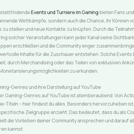
stattfindende
Events und Turniere im Gaming
bieten Fans und
pannende Wettkämpfe, sondern auch die Chance, ihr Können v
 zu stellen und neue Kontakte zu knüpfen. Durch die Teilnah
ng solcher Veranstaltungen kann jeder Kanal seine Sichtbark
uppen erschließen und die Community enger zusammenbring
 wertvolle Inhalte für die Zuschauer entstehen. Solche Events
eit, durch Merchandising oder das Teilen von exklusiven Ank
 Monetarisierungsmöglichkeiten zu erkunden.
ming-Genres und ihre Darstellung auf YouTube
t der Gaming-Genres auf YouTube ist atemberaubend. Von Acti
ndie-Titeln – hier findest du alles. Besonders hervorzuheben is
spezifische Zielgruppe anzieht. Das bedeutet, dass du als C
ielt die Vorlieben deiner Community ansprechen und darauf 
eren kannst.