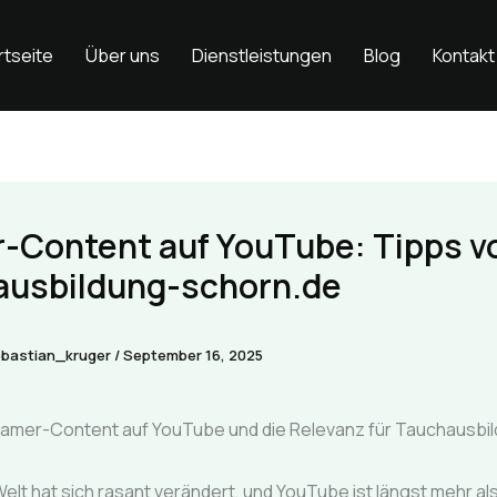
rtseite
Über uns
Dienstleistungen
Blog
Kontakt
-Content auf YouTube: Tipps v
ausbildung-schorn.de
bastian_kruger
/
September 16, 2025
 Gamer-Content auf YouTube und die Relevanz für Tauchausbi
 Welt hat sich rasant verändert, und YouTube ist längst mehr al