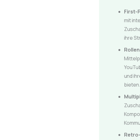
First-
mit in
Zuscha
ihre St
Rollen
Mittelp
YouTub
und ih
bieten
Multip
Zuscha
Kompon
Kommun
Retro