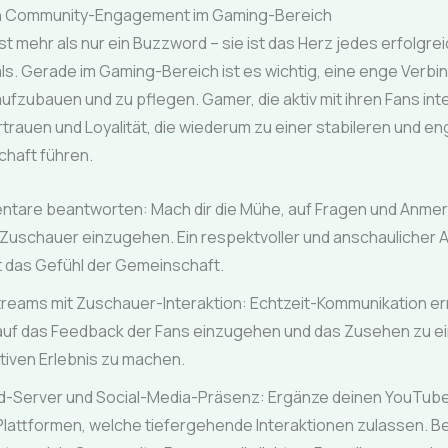
on Community-Engagement im Gaming-Bereich
t mehr als nur ein Buzzword – sie ist das Herz jedes erfolgre
s. Gerade im Gaming-Bereich ist es wichtig, eine enge Verbi
ufzubauen und zu pflegen. Gamer, die aktiv mit ihren Fans int
trauen und Loyalität, die wiederum zu einer stabileren und e
haft führen.
tare beantworten: Mach dir die Mühe, auf Fragen und Anme
 Zuschauer einzugehen. Ein respektvoller und anschaulicher
t das Gefühl der Gemeinschaft.
treams mit Zuschauer-Interaktion: Echtzeit-Kommunikation er
 auf das Feedback der Fans einzugehen und das Zusehen zu e
ktiven Erlebnis zu machen.
d-Server und Social-Media-Präsenz: Ergänze deinen YouTub
Plattformen, welche tiefergehende Interaktionen zulassen. 