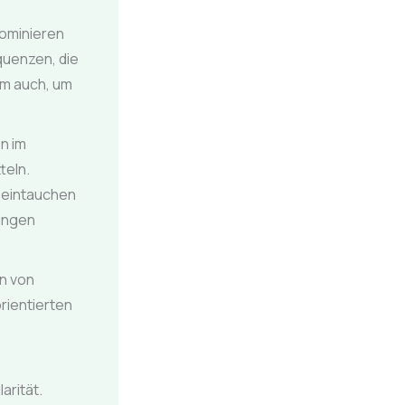
dominieren
quenzen, die
rm auch, um
n im
teln.
 eintauchen
lungen
en von
rientierten
arität.