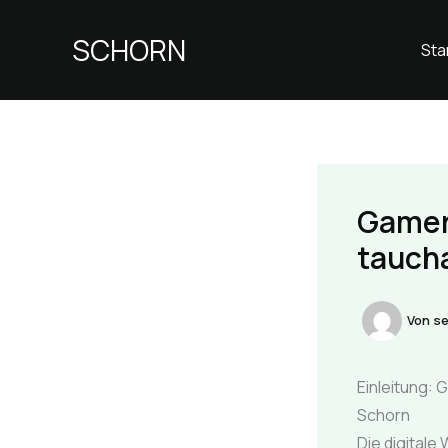
Zum
Inhalt
SCHORN
Sta
springen
Gamer
tauch
Von
se
Einleitung:
Schorn
Die digitale