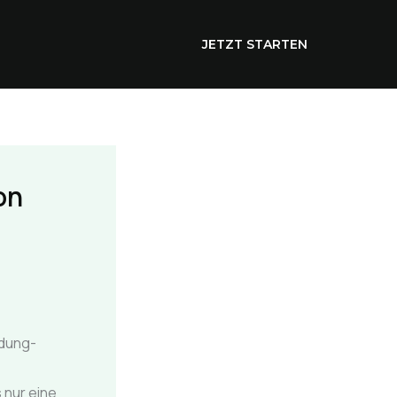
JETZT STARTEN
on
ldung-
s nur eine