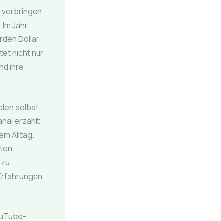
n verbringen
 Im Jahr
rden Dollar
tet nicht nur
nd ihre
len selbst,
nal erzählt
em Alltag.
iten
 zu
 Erfahrungen
ouTube-