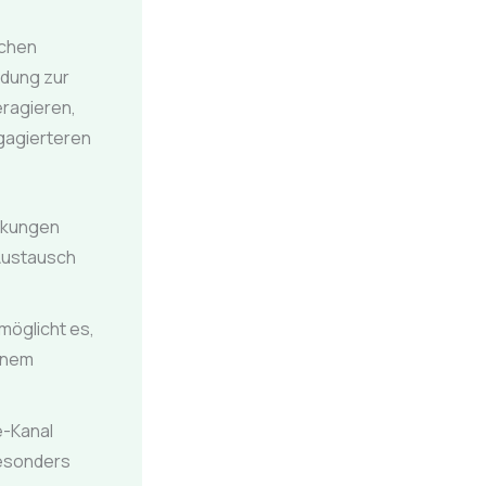
ichen
ndung zur
eragieren,
ngagierteren
rkungen
 Austausch
möglicht es,
inem
e-Kanal
Besonders