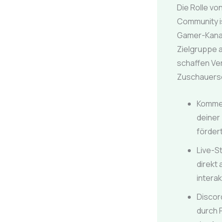
Die Rolle v
Community is
Gamer-Kanal
Zielgruppe a
schaffen Ver
Zuschauersc
Kommen
deiner
förder
Live-S
direkt
intera
Discor
durch 