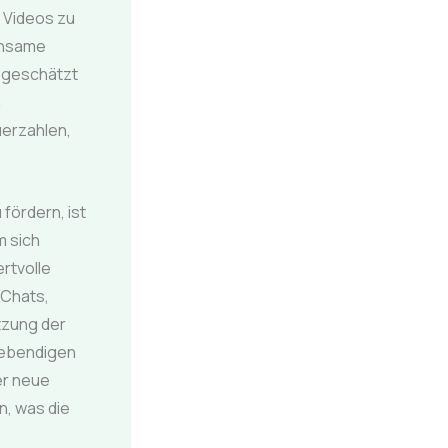
e Videos zu
insame
r geschätzt
n
uerzahlen,
fördern, ist
m sich
rtvolle
-Chats,
tzung der
 lebendigen
er neue
n, was die