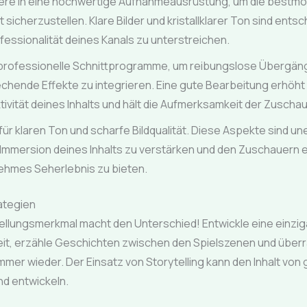
iere in eine hochwertige Aufnahmeausrüstung, um die bestmö
t sicherzustellen. Klare Bilder und kristallklarer Ton sind ents
fessionalität deines Kanals zu unterstreichen.
professionelle Schnittprogramme, um reibungslose Übergän
chende Effekte zu integrieren. Eine gute Bearbeitung erhöht 
tivität deines Inhalts und hält die Aufmerksamkeit der Zuschau
ür klaren Ton und scharfe Bildqualität. Diese Aspekte sind une
 Immersion deines Inhalts zu verstärken und den Zuschauern e
hmes Seherlebnis zu bieten.
ategien
tellungsmerkmal macht den Unterschied! Entwickle eine einzig
eit, erzähle Geschichten zwischen den Spielszenen und über
mer wieder. Der Einsatz von Storytelling kann den Inhalt von 
d entwickeln.