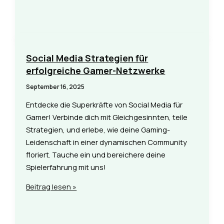
Geschichten:
Rollenspiele
für
unvergessliche
Gaming-
Social Media Strategien für
Momente
erfolgreiche Gamer-Netzwerke
September 16, 2025
Entdecke die Superkräfte von Social Media für
Gamer! Verbinde dich mit Gleichgesinnten, teile
Strategien, und erlebe, wie deine Gaming-
Leidenschaft in einer dynamischen Community
floriert. Tauche ein und bereichere deine
Spielerfahrung mit uns!
Social
Beitrag lesen »
Media
Strategien
für