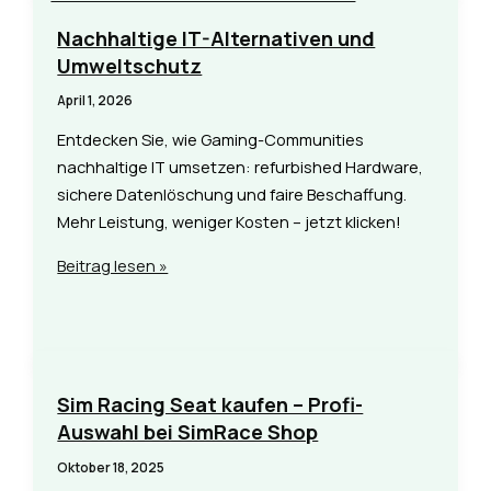
Heimkino:
Installation
Nachhaltige IT-Alternativen und
planen
Umweltschutz
April 1, 2026
Entdecken Sie, wie Gaming-Communities
nachhaltige IT umsetzen: refurbished Hardware,
sichere Datenlöschung und faire Beschaffung.
Mehr Leistung, weniger Kosten – jetzt klicken!
Nachhaltige
Beitrag lesen »
IT-
Alternativen
und
Umweltschutz
Sim Racing Seat kaufen – Profi-
Auswahl bei SimRace Shop
Oktober 18, 2025