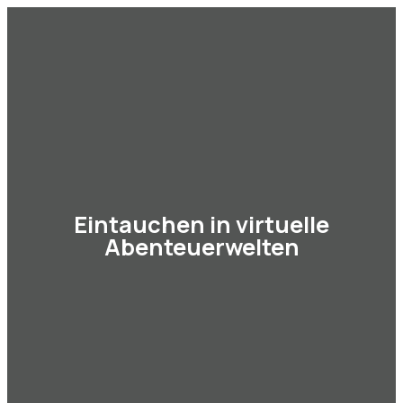
SCHORN
Zum
Inhalt
MAIN
springen
MENU
Eintauchen in virtuelle
Abenteuerwelten