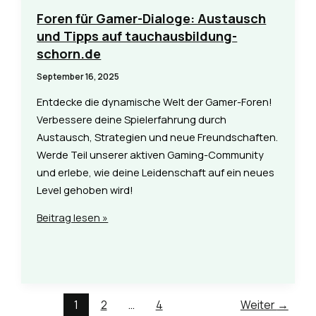
Stühlen
Foren für Gamer-Dialoge: Austausch
von
und Tipps auf tauchausbildung-
tauchausbildung-
schorn.de
schorn.de
September 16, 2025
Entdecke die dynamische Welt der Gamer-Foren!
Verbessere deine Spielerfahrung durch
Austausch, Strategien und neue Freundschaften.
Werde Teil unserer aktiven Gaming-Community
und erlebe, wie deine Leidenschaft auf ein neues
Level gehoben wird!
Foren
Beitrag lesen »
für
Gamer-
Dialoge:
Austausch
1
2
…
4
Weiter
→
und