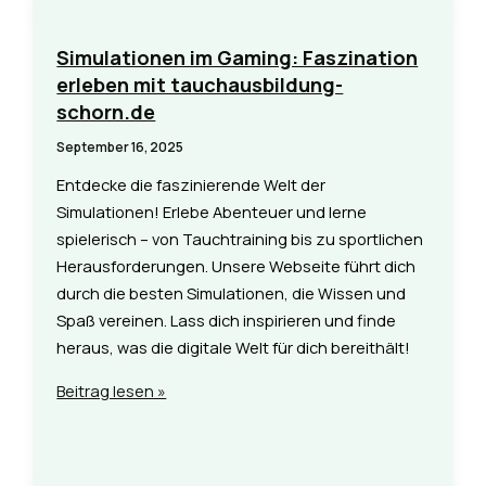
erfolgreiche
Gamer-
Simulationen im Gaming: Faszination
Netzwerke
erleben mit tauchausbildung-
schorn.de
September 16, 2025
Entdecke die faszinierende Welt der
Simulationen! Erlebe Abenteuer und lerne
spielerisch – von Tauchtraining bis zu sportlichen
Herausforderungen. Unsere Webseite führt dich
durch die besten Simulationen, die Wissen und
Spaß vereinen. Lass dich inspirieren und finde
heraus, was die digitale Welt für dich bereithält!
Simulationen
Beitrag lesen »
im
Gaming:
Faszination