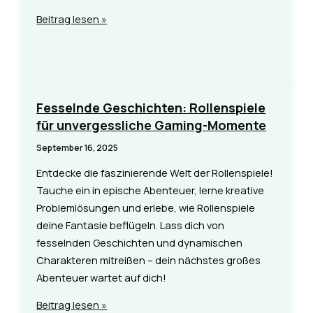
Gamer-
Beitrag lesen »
Content
auf
YouTube:
Tipps
von
Fesselnde Geschichten: Rollenspiele
tauchausbildung-
für unvergessliche Gaming-Momente
schorn.de
September 16, 2025
Entdecke die faszinierende Welt der Rollenspiele!
Tauche ein in epische Abenteuer, lerne kreative
Problemlösungen und erlebe, wie Rollenspiele
deine Fantasie beflügeln. Lass dich von
fesselnden Geschichten und dynamischen
Charakteren mitreißen – dein nächstes großes
Abenteuer wartet auf dich!
Fesselnde
Beitrag lesen »