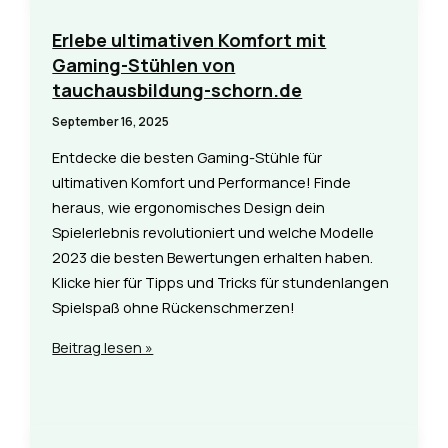
erleben
mit
Erlebe ultimativen Komfort mit
tauchausbildung-
Gaming-Stühlen von
schorn.de
tauchausbildung-schorn.de
September 16, 2025
Entdecke die besten Gaming-Stühle für
ultimativen Komfort und Performance! Finde
heraus, wie ergonomisches Design dein
Spielerlebnis revolutioniert und welche Modelle
2023 die besten Bewertungen erhalten haben.
Klicke hier für Tipps und Tricks für stundenlangen
Spielspaß ohne Rückenschmerzen!
Erlebe
Beitrag lesen »
ultimativen
Komfort
mit
Gaming-