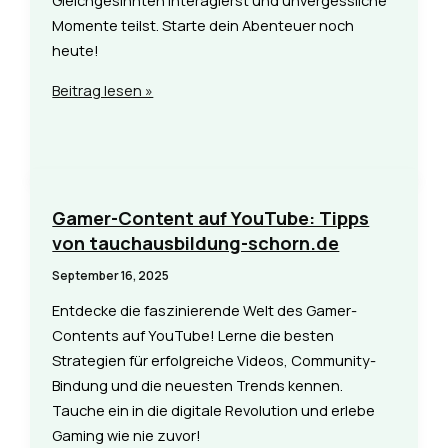
Gleichgesinnten interagierst und unvergessliche
Momente teilst. Starte dein Abenteuer noch
heute!
Entdecke
Beitrag lesen »
den
besten
Discord-
Server
für
Gamer-Content auf YouTube: Tipps
Gaming-
von tauchausbildung-schorn.de
Freunde
September 16, 2025
bei
Entdecke die faszinierende Welt des Gamer-
tauchausbildung-
Contents auf YouTube! Lerne die besten
schorn.de
Strategien für erfolgreiche Videos, Community-
Bindung und die neuesten Trends kennen.
Tauche ein in die digitale Revolution und erlebe
Gaming wie nie zuvor!