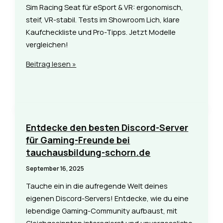
Sim Racing Seat für eSport & VR: ergonomisch,
steif, VR-stabil. Tests im Showroom Lich, klare
Kaufcheckliste und Pro-Tipps. Jetzt Modelle
vergleichen!
Sim
Beitrag lesen »
Racing
Seat
kaufen
–
Profi-
Entdecke den besten Discord-Server
Auswahl
für Gaming-Freunde bei
bei
tauchausbildung-schorn.de
SimRace
September 16, 2025
Shop
Tauche ein in die aufregende Welt deines
eigenen Discord-Servers! Entdecke, wie du eine
lebendige Gaming-Community aufbaust, mit